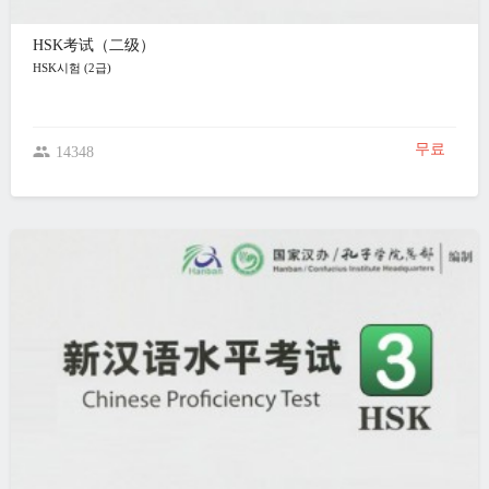
HSK考试（二级）
HSK시험 (2급)
무료
14348