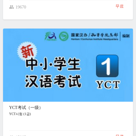
무료
19670
YCT考试（一级）
YCT시험 (1급)