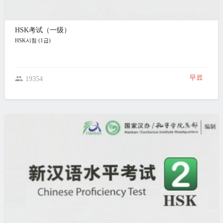
HSK考试（一级）
HSK시험 (1급)
무료
19354