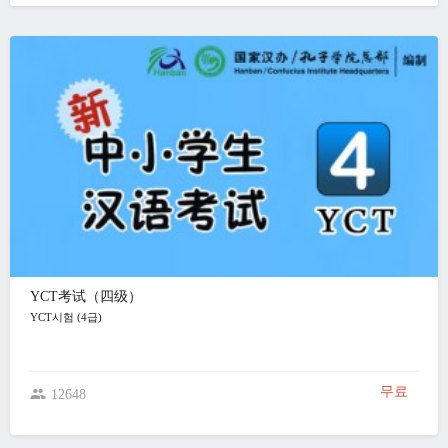
YCT考试（四级）
YCT시험 (4급)
무료
12648