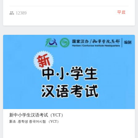
무료
12389
新中小学生汉语考试（YCT）
新초 .중학생 중국어시험 （YCT）