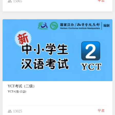
무료
15065
YCT考试（二级）
YCT시험 (2급)
무료
13025