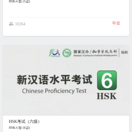
HSK시험 (5급)
무료
10264
HSK考试（六级）
HSK시험 (6급)