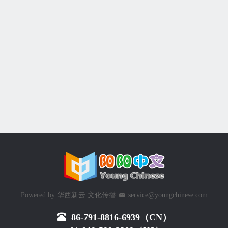
Powered by
华西新云 文化传播
service@youngchinese.com
86-791-8816-6939（CN）