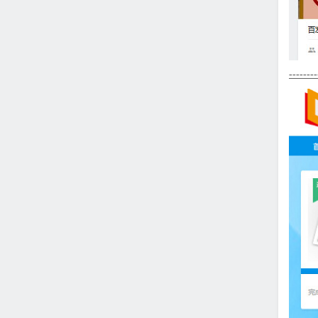
--------