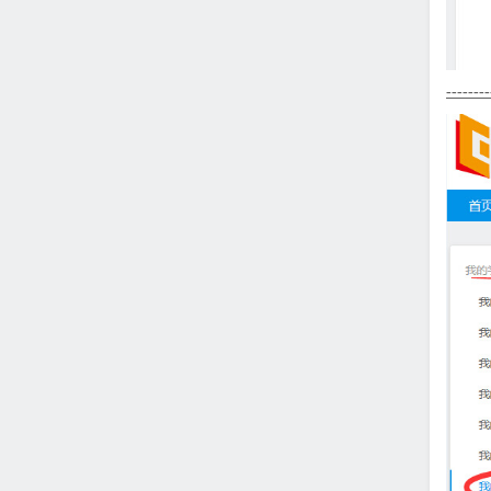
--------