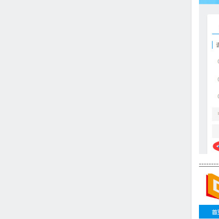
--------