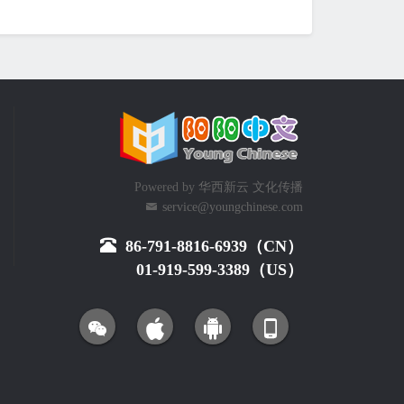
Powered by
华西新云 文化传播
service@youngchinese.com
86-791-8816-6939（CN）
01-919-599-3389（US）