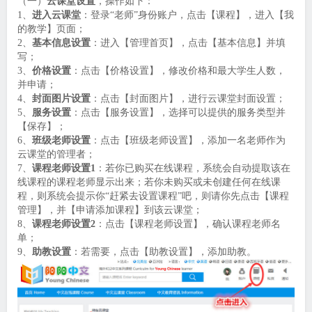
（一）
云课堂设置
，操作如下：
1、
进入云课堂
：登录“老师”身份账户，点击【课程】，进入【我
的教学】页面；
2、
基本信息设置
：进入【管理首页】，点击【基本信息】并填
写；
3、
价格设置
：点击【价格设置】，修改价格和最大学生人数，
并申请；
4、
封面图片设置
：点击【封面图片】，进行云课堂封面设置；
5、
服务设置
：点击【服务设置】，选择可以提供的服务类型并
【保存】；
6、
班级老师设置
：点击【班级老师设置】，添加一名老师作为
云课堂的管理者；
7、
课程老师设置1
：若你已购买在线课程，系统会自动提取该在
线课程的课程老师显示出来；若你未购买或未创建任何在线课
程，则系统会提示你“赶紧去设置课程”吧，则请你先点击【课程
管理】，并【申请添加课程】到该云课堂；
8、
课程老师设置2
：点击【课程老师设置】，确认课程老师名
单；
9、
助教设置
：若需要，点击【助教设置】，添加助教。