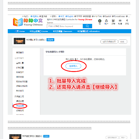
-------------------------------------------------------------------------------
------------------------------------------------------
-------------------------------------------------------------------------------
------------------------------------------------------