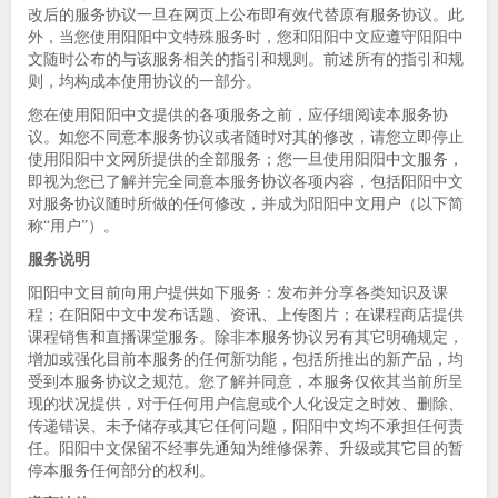
改后的服务协议一旦在网页上公布即有效代替原有服务协议。此
外，当您使用阳阳中文特殊服务时，您和阳阳中文应遵守阳阳中
文随时公布的与该服务相关的指引和规则。前述所有的指引和规
则，均构成本使用协议的一部分。
您在使用阳阳中文提供的各项服务之前，应仔细阅读本服务协
议。如您不同意本服务协议或者随时对其的修改，请您立即停止
使用阳阳中文网所提供的全部服务；您一旦使用阳阳中文服务，
即视为您已了解并完全同意本服务协议各项内容，包括阳阳中文
对服务协议随时所做的任何修改，并成为阳阳中文用户（以下简
称“用户”）。
服务说明
阳阳中文目前向用户提供如下服务：发布并分享各类知识及课
程；在阳阳中文中发布话题、资讯、上传图片；在课程商店提供
课程销售和直播课堂服务。除非本服务协议另有其它明确规定，
增加或强化目前本服务的任何新功能，包括所推出的新产品，均
受到本服务协议之规范。您了解并同意，本服务仅依其当前所呈
现的状况提供，对于任何用户信息或个人化设定之时效、删除、
传递错误、未予储存或其它任何问题，阳阳中文均不承担任何责
任。阳阳中文保留不经事先通知为维修保养、升级或其它目的暂
停本服务任何部分的权利。