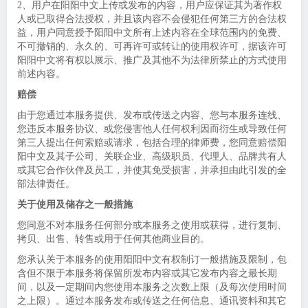
2、用户在阳阳中文上传或发布的内容，用户应保证其为著作权
人或已取得合法授权，并且该内容不会侵犯任何第三方的合法权
益，用户同意授予阳阳中文所有上述内容在全球范围内的免费、
不可撤销的、永久的、可再许可或转让的使用权许可，据该许可
阳阳中文将有权以展示、推广及其他不为法律所禁止的方式使用
前述内容。
赔偿
由于您通过本服务提供、发布或传送之内容、您与本服务连线、
您违反本服务协议、或您侵害他人任何权利因而衍生或导致任何
第三人提出任何索赔或请求，包括合理的律师费，您同意赔偿阳
阳中文及其子公司、关联企业、高级职员、代理人、品牌共有人
或其它合作伙伴及员工，并使其免受损害，并承担由此引发的全
部法律责任。
关于使用及储存之一般措施
您同意不对本服务任何部分或本服务之使用或获得，进行复制、
拷贝、出售、转售或用于任何其他商业目的。
您承认关于本服务的使用阳阳中文有权制订一般措施及限制，包
含但不限于本服务将保留所发布内容或其它发布内容之最长期
间，以及一定期间内您使用本服务之次数上限（及每次使用时间
之上限）。通过本服务发布或传送之任何信息、通讯资料和其它