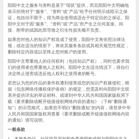
阳阳中文之服务与资料是基于“现状”提供，而且阳阳中文明确地
表示拒绝对于“服务”、“资料”或“产品”给予任何明示或暗示之保
证，包括但不限于，得为商业使用或适合于特定目的之保证。阳
阳中文对于因“服务”、“资料”或“产品”所产生之任何直接、间
接、附带的或因此而导致之衍生性损失概不负责。
如果您对他人的知识产权造成了侵害，阳阳中文将依照法律法
规，或在适当的情形下，将依其服务条款或其相关规范性规定，
删除特定内容或以至终止您对账户的使用。
阳阳中文尊重他人的任何权利（包括知识产权），同时也要求我
们的使用者也尊重他人之权利。阳阳中文在适当情况下，得自行
决定终止侵害或违反他人权利之使用者的帐号。
若您认为您的作品的著作权遭到侵害或您的知识产权被侵犯，根
据《信息网络传播权保护条例》的规定，您需及时向阳阳中文联
系并提供详实的举证材料。或请到中华人民共和国国家版权局下
载《要求删除或断开链接侵权网络内容的通知》（下称“删除通
知”）的示范格式，如果您不明白“删除通知”的内容，请登录中华
人民共和国国家版权局查看《要求删除或断开链接侵权网络内容
的通知》填写说明。
一般条款
1、本服务协议、社区指导原则和免责声明构成您与阳阳中文之