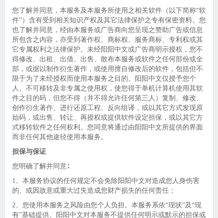
您了解并同意，本服务及本服务所使用之相关软件（以下简称“软
件”）含有受到相关知识产权及其它法律保护之专有保密资料。您
也了解并同意，经由本服务或广告商向您呈现之赞助广告或信息
所包含之内容，亦受到著作权、商标权、服务商标、专利权或其
它专属权利之法律保护。未经阳阳中文或广告商明示授权，您不
得修改、出租、出借、出售、散布本服务或软件之任何部份或全
部，或据以制作衍生著作，或使用擅自修改后的软件，包括但不
限于为了未经授权而使用本服务之目的。阳阳中文仅授予您个
人、不可移转及非专属之使用权，使您得于单机计算机使用其软
件之目的码，但您不得（并不得允许任何第三人）复制、修改、
创作衍生著作、进行还原工程、反向组译，或以其它方式发现原
始码，或出售、转让、再授权或提供软件设定担保，或以其它方
式移转软件之任何权利。您同意将通过由阳阳中文所提供的界面
而非任何其他途径使用本服务。
担保与保证
您明确了解并同意∶
1、本服务协议的任何规定不会免除阳阳中文对造成您人身伤害
的、或因故意或重大过失造成您财产损失的任何责任；
2、您使用本服务之风险由您个人负担。本服务系依“现状”及“现
有”基础提供。阳阳中文对本服务不提供任何明示或默示的担保或