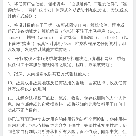
6、将任何广告信函、促销资料、“垃圾邮件”、““滥发信件”、“连
锁信件”、“直销”或其它任何形式的劝诱资料加以发布、发送或以
其他方式传送；
7、将设计目的在于干扰、破坏或限制任何计算机软件、硬件或
通讯设备功能之计算机病毒（包括但不限于木马程序（trojan
horses）、蠕虫（worms）、定时炸弹、删除蝇（cancelbots）（以
下简称“病毒”）或其它计算机代码、档案和程序之任何资料，加
以发布、发送或以其他方式传送；
8 、干扰或破坏本服务或与本服务相连线之服务器和网络，或违
反任何关于本服务连线网络之规定、程序、政策或规范；
9、跟踪、人肉搜索或以其它方式骚扰他人；
10、故意或非故意地违反任何适用的当地、国家法律，以及任何
具有法律效力的规则；
11、未经合法授权而截获、篡改、收集、储存或删除他人个人信
息、站内邮件或其它数据资料，或将获知的此类资料用于任何非
法或不正当目的。
您已认可阳阳中文未对用户的使用行为进行全面控制，您使用任
何内容时，包括依赖前述内容之正确性、完整性或实用性时，您
同意将自行加以判断并承担所有风险，而不依赖于阳阳中文。但