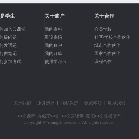
是学生
关于账户
关于合作
何加入云课堂
我的资料
会员学校
何提问题
重设密码
社区/学校合作伙伴
何发话题
我的账户
城市合作伙伴
何做笔记
我的订单
国家合作伙伴
何参加考试
使用学习卡
课程合作
关于我们
服务协议
隐私保护
收藏本站
联系我们
中文课程
在线学中文
中文云课堂
阳阳中文
版权所有
Copyright © Youngchinese.com, All rights reserved.