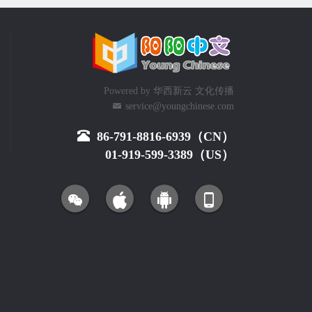
Powered by
华西新云 文化传播
service@youngchinese.com
86-791-8816-6939（CN）
01-919-599-3389（US）