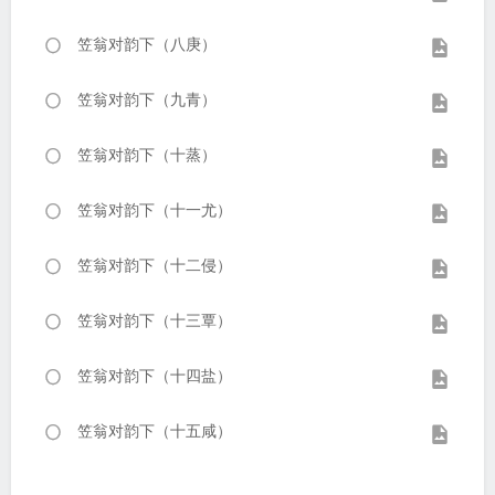
笠翁对韵下（八庚）
笠翁对韵下（九青）
笠翁对韵下（十蒸）
笠翁对韵下（十一尤）
笠翁对韵下（十二侵）
笠翁对韵下（十三覃）
笠翁对韵下（十四盐）
笠翁对韵下（十五咸）