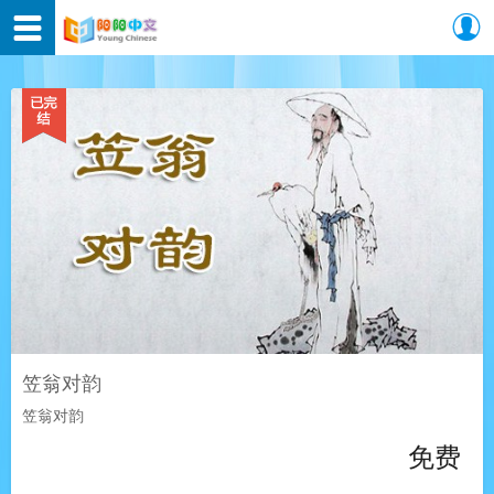
笠翁对韵
笠翁对韵
免费