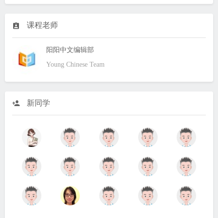
课程老师
阳阳中文编辑部
Young Chinese Team
新同学