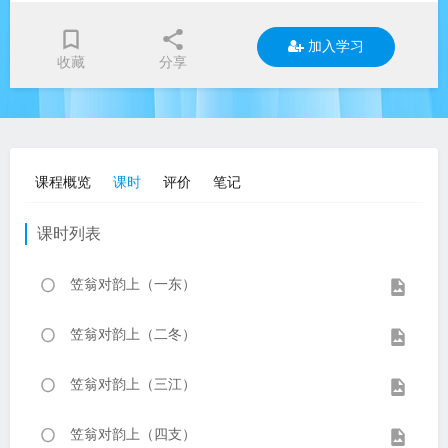
加入学习
收藏
分享
课程概览
课时
评价
笔记
课时列表
笠翁对韵上（一东）
笠翁对韵上（二冬）
笠翁对韵上（三江）
笠翁对韵上（四支）