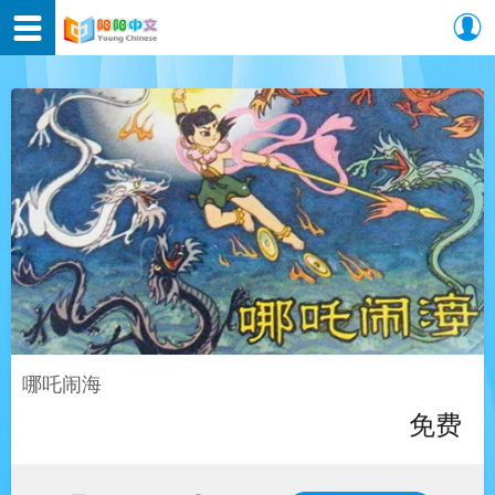
哪吒闹海
免费