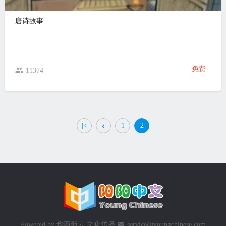
唐诗故事
免费
11374
|<
1
2
Powered by
华西新云 文化传播
service@youngchinese.com