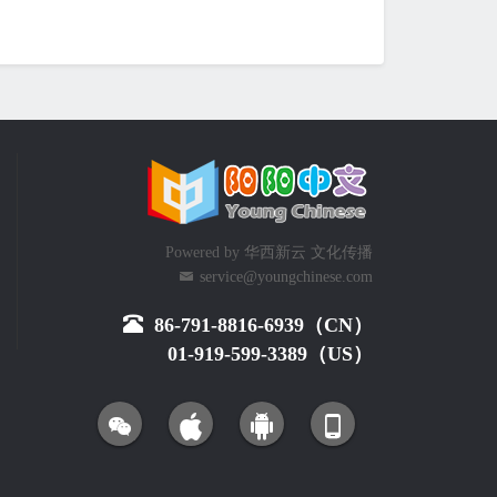
Powered by
华西新云 文化传播
service@youngchinese.com
86-791-8816-6939（CN）
01-919-599-3389（US）