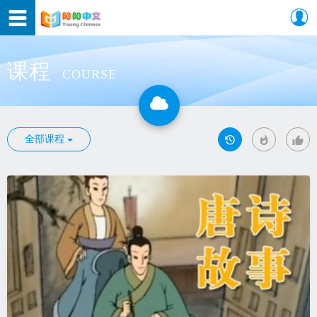
课程
COURSE
全部课程