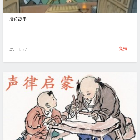
唐诗故事
免费
11377