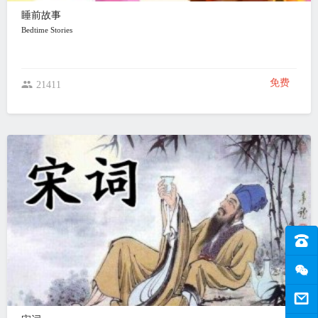
睡前故事
Bedtime Stories
免费
21411