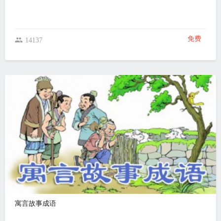
免费
14137
寓言故事成语