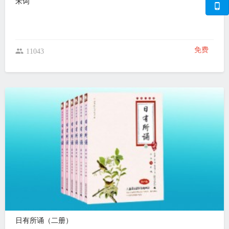
宋词
免费
11043
日有所诵（二册）