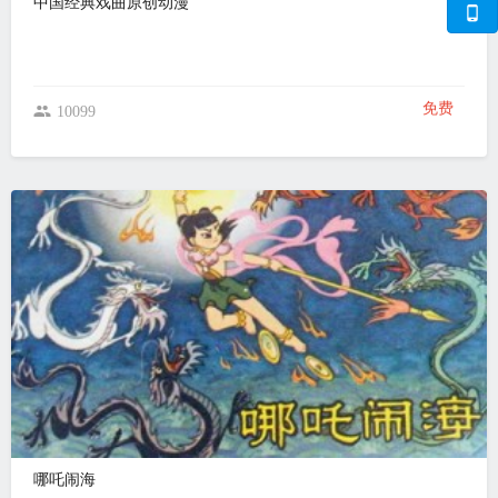
中国经典戏曲原创动漫
免费
10099
哪吒闹海