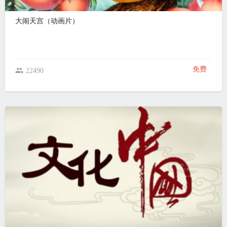
大闹天宫（动画片）
免费
22490