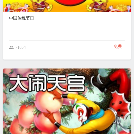
中国传统节日
免费
71834